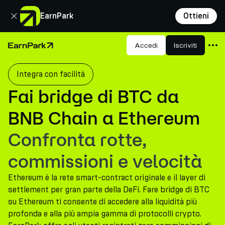
Chiudi
EarnPark
Ottieni
Prodotti
Accedi
Iscriviti
Pagina principale
Mercati
Integra con facilità
Calcolatori
Fai bridge di BTC da
PARK Token
BNB Chain a Ethereum
Risorse
Confronta rotte,
Azienda
commissioni e velocità
Ethereum è la rete smart-contract originale e il layer di
settlement per gran parte della DeFi. Fare bridge di BTC
su Ethereum ti consente di accedere alla liquidità più
profonda e alla più ampia gamma di protocolli crypto.