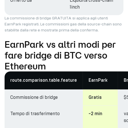
Offerto da
Liquidità cross-chain
1inch
La commissione di bridge GRATUITA si applica agli utenti
EarnPark registrati. Le commissioni gas della source-chain sono
stabilite dalla rete e mostrate prima della conferma.
EarnPark vs altri modi per
fare bridge di BTC verso
Ethereum
route.comparison.table.feature
EarnPark
B
Commissione di bridge
$
Gratis
Tempo di trasferimento
va
~2 min
s