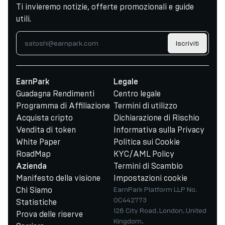
Ti invieremo notizie, offerte promozionali e guide
utili.
Iscriviti
EarnPark
Legale
Guadagna Rendimenti
Centro legale
Programma di Affiliazione
Termini di utilizzo
Acquista cripto
Dichiarazione di Rischio
Vendita di token
Informativa sulla Privacy
White Paper
Politica sui Cookie
RoadMap
KYC/AML Policy
Termini di Scambio
Azienda
Manifesto della visione
Impostazioni cookie
Chi Siamo
EarnPark Platform LLP No.
OC442773
Statistiche
128 City Road, London, United
Prova delle riserve
Kingdom,