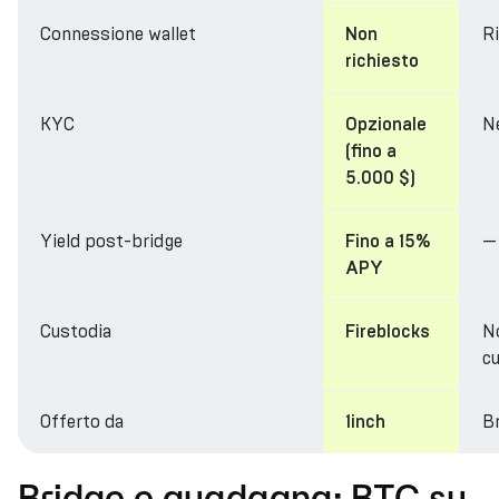
Connessione wallet
R
Non
richiesto
KYC
N
Opzionale
(fino a
5.000 $)
Yield post-bridge
—
Fino a 15%
APY
Custodia
N
Fireblocks
cu
Offerto da
Br
1inch
Bridge e guadagna: BTC su