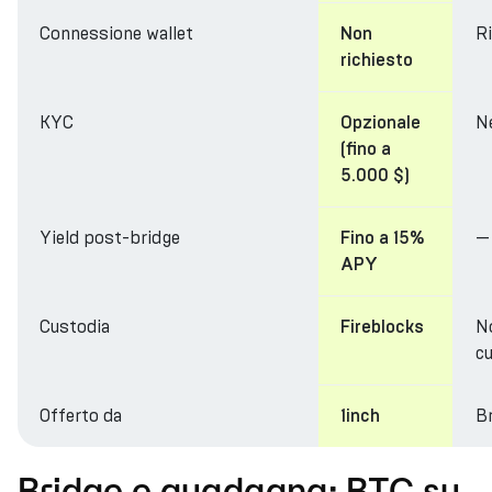
Connessione wallet
R
Non
richiesto
KYC
N
Opzionale
(fino a
5.000 $)
Yield post-bridge
—
Fino a 15%
APY
Custodia
N
Fireblocks
cu
Offerto da
Br
1inch
Bridge e guadagna: BTC su