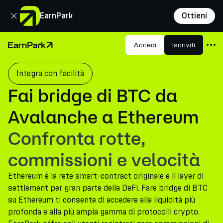
Chiudi
EarnPark
Ottieni
Prodotti
Accedi
Iscriviti
Pagina principale
Mercati
Integra con facilità
Calcolatori
Fai bridge di BTC da
PARK Token
Avalanche a Ethereum
Risorse
Confronta rotte,
Azienda
commissioni e velocità
Ethereum è la rete smart-contract originale e il layer di
settlement per gran parte della DeFi. Fare bridge di BTC
su Ethereum ti consente di accedere alla liquidità più
profonda e alla più ampia gamma di protocolli crypto.