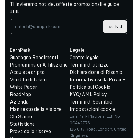
Ti invieremo notizie, offerte promozionali e guide
utili.
Iscriviti
EarnPark
Legale
Guadagna Rendimenti
Centro legale
Programma di Affiliazione
Termini di utilizzo
Acquista cripto
Dichiarazione di Rischio
Vendita di token
Informativa sulla Privacy
White Paper
Politica sui Cookie
RoadMap
KYC/AML Policy
Termini di Scambio
Azienda
Manifesto della visione
Impostazioni cookie
Chi Siamo
EarnPark Platform LLP No.
OC442773
Statistiche
128 City Road, London, United
Prova delle riserve
Kingdom,