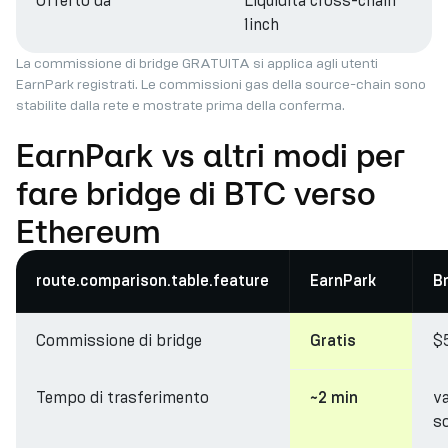
Offerto da
Liquidità cross-chain
1inch
La commissione di bridge GRATUITA si applica agli utenti
EarnPark registrati. Le commissioni gas della source-chain sono
stabilite dalla rete e mostrate prima della conferma.
EarnPark vs altri modi per
fare bridge di BTC verso
Ethereum
route.comparison.table.feature
EarnPark
B
Commissione di bridge
$
Gratis
Tempo di trasferimento
va
~2 min
s