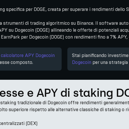
ng specifica per DOGE, creata per superare i rendimenti dello
strumenti di trading algoritmico su Binance. Il software autom
PY su Dogecoin (DOGE) allineando le offerte di potenziali acqui
EarnPark per Dogecoin (DOGE) con rendimenti fino a 7% APY, co
o
calcolatore APY Dogecoin
Stai pianificando investime
eresse composto.
Dogecoin
per una strategia 
teresse e APY di staking 
 staking tradizionale di Dogecoin offre rendimenti generalment
lto superiore rispetto alle alternative classiche di staking o r
centralizzati (DEX)