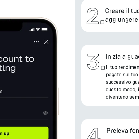
2
.
Creare il tu
aggiungere
3
.
Inizia a g
Il tuo rendime
pagato sul tuo
successivo gua
questo modo, i
diventano semp
4
.
Preleva fo