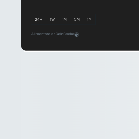
24
H
1
W
1
M
3
M
1
Y
Alimentato da
CoinGecko