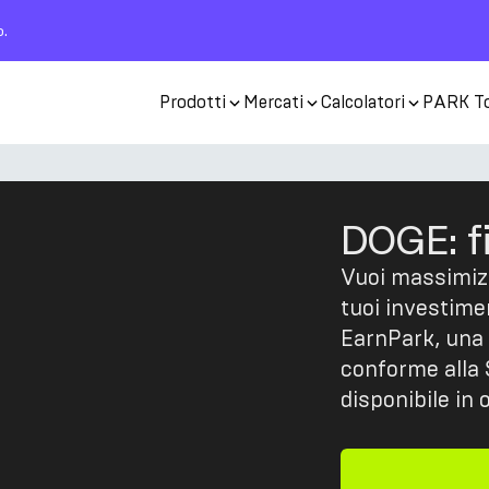
o.
Prodotti
Mercati
Calcolatori
PARK T
DOGE: f
Vuoi massimizz
tuoi investime
EarnPark, una 
conforme alla 
disponibile in o