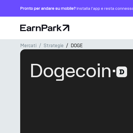
Pronto per andare su mobile?
Installa l'app e resta conness
Pagina principale
Mercati
Strategie
DOGE
Prodotti
Mercati
Dogecoin
·
Calcolatori
PARK Token
Risorse
Azienda