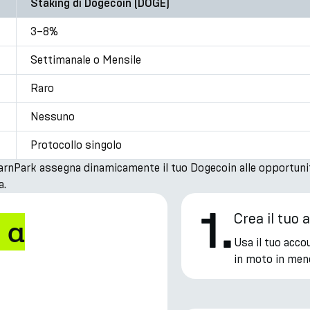
Staking di Dogecoin (DOGE)
3–8%
Settimanale o Mensile
Raro
Nessuno
Protocollo singolo
arnPark assegna dinamicamente il tuo Dogecoin alle opportunità D
a.
1
.
Crea il tuo
 a
Usa il tuo acco
in moto in men