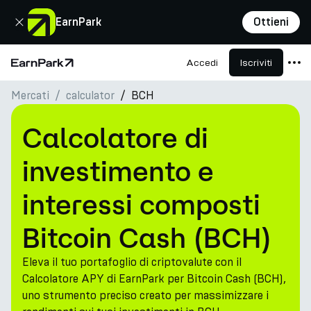
Chiudi
EarnPark
Ottieni
Accedi
Iscriviti
Pagina principale
Mercati
сalculator
BCH
Prodotti
Mercati
Calcolatore di
Calcolatori
investimento e
PARK Token
interessi composti
Risorse
Bitcoin Cash (BCH)
Azienda
Eleva il tuo portafoglio di criptovalute con il
Calcolatore APY di EarnPark per Bitcoin Cash (BCH),
uno strumento preciso creato per massimizzare i