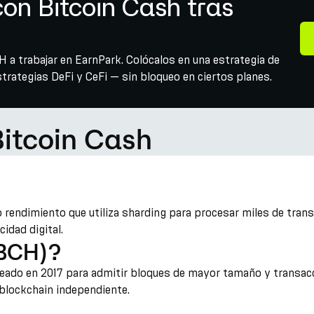
on Bitcoin Cash tras
CH a trabajar en EarnPark. Colócalos en una estrategia de
rategias DeFi y CeFi — sin bloqueo en ciertos planes.
Bitcoin Cash
to rendimiento que utiliza sharding para procesar miles de tra
idad digital.
(BCH)?
creado en 2017 para admitir bloques de mayor tamaño y transa
 blockchain independiente.