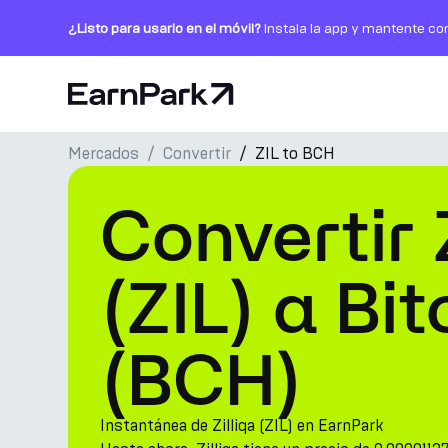
¿Listo para usarlo en el móvil?
Instala la app y mantente co
Página de inicio
Mercados
Convertir
ZIL to BCH
Productos
Convertir 
Mercados
Calculadoras
(ZIL) a Bi
PARK Token
(BCH)
Recursos
Compañía
Instantánea de Zilliqa (ZIL) en EarnPark