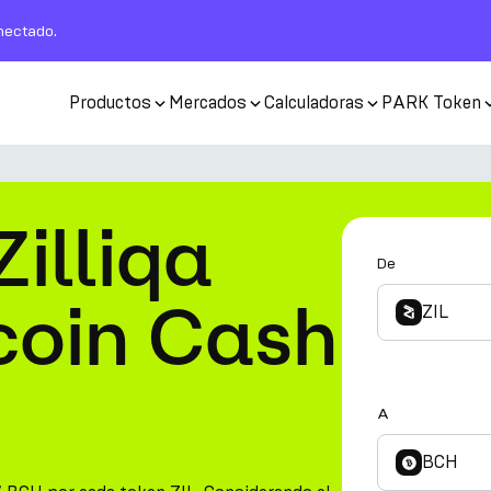
nectado.
Productos
Mercados
Calculadoras
PARK Token
Zilliqa
De
tcoin Cash
ZIL
A
BCH