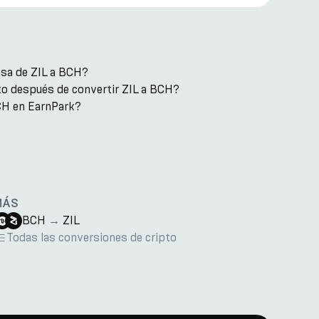
asa de ZIL a BCH?
o después de convertir ZIL a BCH?
CH en EarnPark?
MÁS
BCH
→
ZIL
Todas las conversiones de cripto