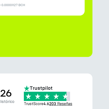
≈
0.00001127 BCH
Trustpilot
.26
istórico
TrustScore
Reseñas
4.6
203