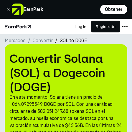
Cerrar
EarnPark
Obtener
Log in
Regístrate
Página de inicio
Mercados
Convertir
SOL to DOGE
Productos
Mercados
Convertir Solana
Calculadoras
(SOL) a Dogecoin
PARK Token
(DOGE)
Recursos
En este momento, Solana tiene un precio de
Compañía
1 064.09295549 DOGE por SOL. Con una cantidad
circulante de 582 051 247.68 tokens SOL en el
mercado, su huella económica se destaca por una
valoración acumulativa de $43.56B. En las últimas 24