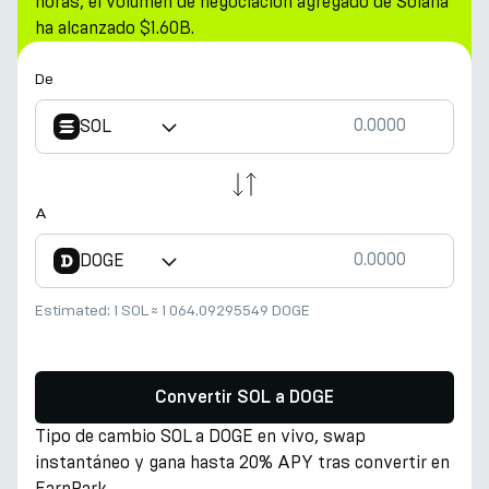
horas, el volumen de negociación agregado de Solana
ha alcanzado $1.60B.
De
SOL
A
DOGE
Estimated:
1 SOL
≈
1 064.09295549 DOGE
Convertir SOL a DOGE
Tipo de cambio SOL a DOGE en vivo, swap
instantáneo y gana hasta 20% APY tras convertir en
EarnPark.