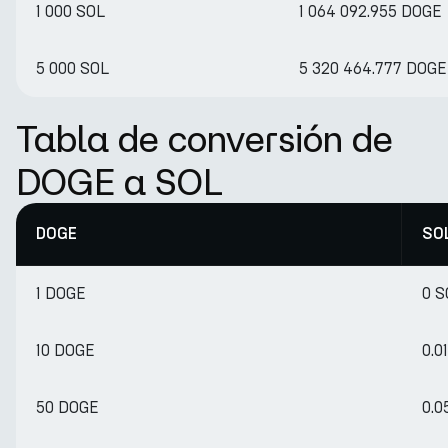
1 000 SOL
1 064 092.955 DOGE
5 000 SOL
5 320 464.777 DOGE
Tabla de conversión de
DOGE a SOL
DOGE
SO
1 DOGE
0 S
10 DOGE
0.0
50 DOGE
0.0