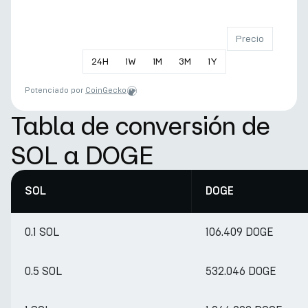
Precio
24
H
1
W
1
M
3
M
1
Y
Potenciado por
CoinGecko
Tabla de conversión de
SOL a DOGE
SOL
DOGE
0.1 SOL
106.409 DOGE
0.5 SOL
532.046 DOGE