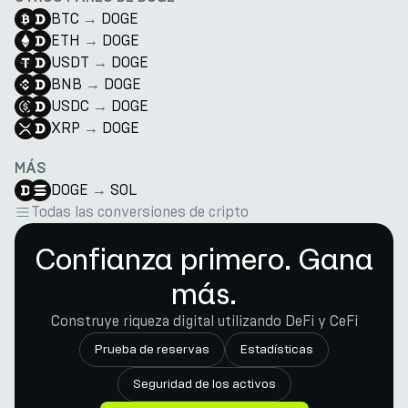
BTC
→
DOGE
ETH
→
DOGE
USDT
→
DOGE
BNB
→
DOGE
USDC
→
DOGE
XRP
→
DOGE
MÁS
DOGE
→
SOL
Todas las conversiones de cripto
Confianza primero. Gana
más.
Construye riqueza digital utilizando DeFi y CeFi
Prueba de reservas
Estadísticas
Seguridad de los activos