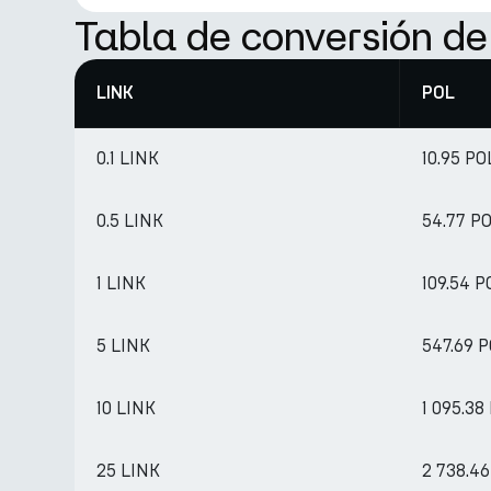
Tabla de conversión d
LINK
POL
0.1 LINK
10.95 PO
0.5 LINK
54.77 P
1 LINK
109.54 P
5 LINK
547.69 
10 LINK
1 095.38
25 LINK
2 738.4