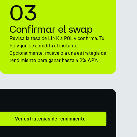
03
Confirmar el swap
Revisa la tasa de LINK a POL y confirma. Tu
Polygon se acredita al instante.
Opcionalmente, muévelo a una estrategia de
rendimiento para ganar hasta 4.2% APY.
Ver estrategias de rendimiento