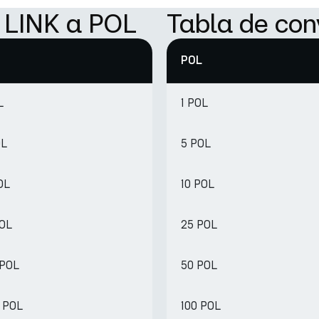
e LINK a POL
Tabla de con
POL
L
1 POL
OL
5 POL
OL
10 POL
POL
25 POL
 POL
50 POL
6 POL
100 POL