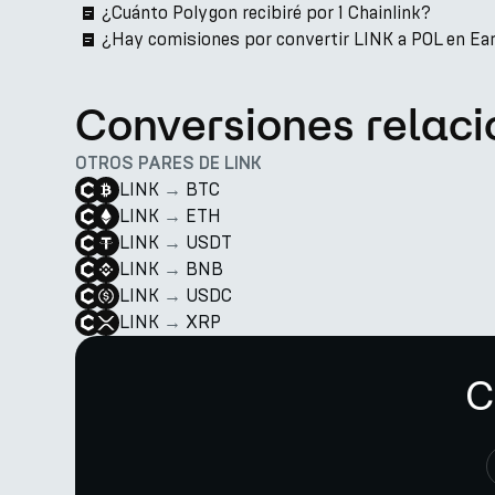
¿Cuánto Polygon recibiré por 1 Chainlink?
¿Hay comisiones por convertir LINK a POL en Ea
Conversiones relac
OTROS PARES DE LINK
LINK
→
BTC
LINK
→
ETH
LINK
→
USDT
LINK
→
BNB
LINK
→
USDC
LINK
→
XRP
C