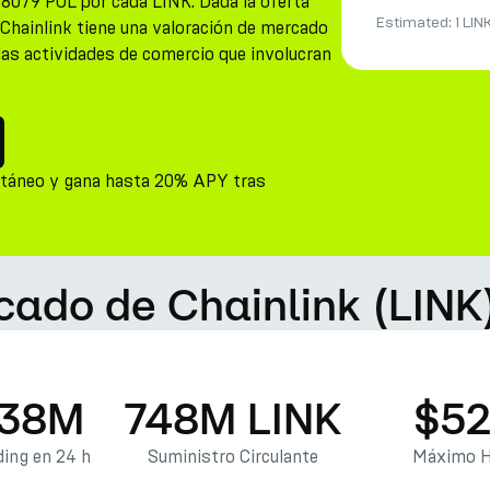
38079 POL por cada LINK. Dada la oferta
Estimated:
1 LIN
 Chainlink tiene una valoración de mercado
 las actividades de comercio que involucran
ntáneo y gana hasta 20% APY tras
cado de Chainlink (LINK
.38M
748M LINK
$52
ing en 24 h
Suministro Circulante
Máximo H