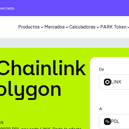
nectado.
Productos
Mercados
Calculadoras
PARK Token
Chainlink
De
Polygon
LINK
A
POL
rk