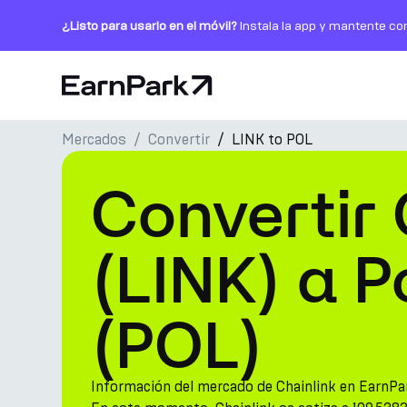
¿Listo para usarlo en el móvil?
Instala la app y mantente co
Página de inicio
Mercados
Convertir
LINK to POL
Productos
Convertir 
Mercados
Calculadoras
(LINK) a 
PARK Token
(POL)
Recursos
Compañía
Información del mercado de Chainlink en EarnPa