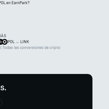
POL en EarnPark?
MÁS
POL
→
LINK
Todas las conversiones de cripto
s.