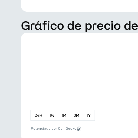
Gráfico de precio d
24
H
1
W
1
M
3
M
1
Y
Potenciado por
CoinGecko