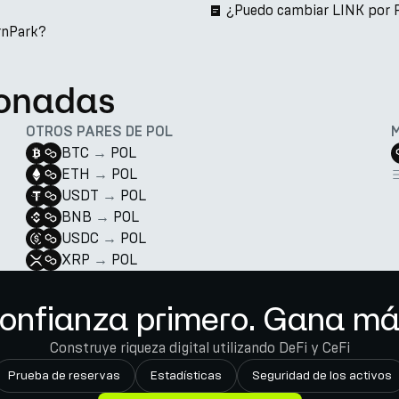
¿Puedo cambiar LINK por 
rnPark?
ionadas
OTROS PARES DE POL
BTC
→
POL
ETH
→
POL
USDT
→
POL
BNB
→
POL
USDC
→
POL
XRP
→
POL
onfianza primero. Gana má
Construye riqueza digital utilizando DeFi y CeFi
Prueba de reservas
Estadísticas
Seguridad de los activos