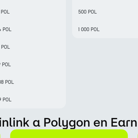
 POL
500 POL
4 POL
1 000 POL
6 POL
9 POL
38 POL
9 POL
nlink a Polygon en Ear