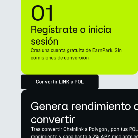
01
Regístrate o inicia
sesión
Crea una cuenta gratuita de EarnPark. Sin
comisiones de conversión.
Convertir LINK a POL
Genera rendimiento 
convertir
Tras convertir Chainlink a Polygon , pon tus POL
rendimiento y gana hasta 4.2% APY mediante est