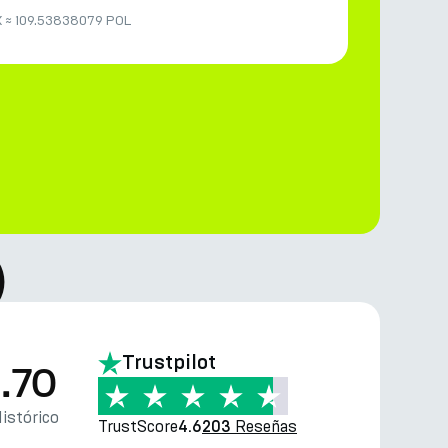
K
≈
109.53838079 POL
)
Trustpilot
.70
istórico
TrustScore
Reseñas
4.6
203