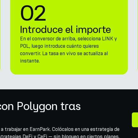
02
Introduce el importe
En el conversor de arriba, selecciona LINK y
POL, luego introduce cuánto quieres
convertir. La tasa en vivo se actualiza al
instante.
con Polygon tras
 a trabajar en EarnPark. Colócalos en una estrategia de
rategias DeFi y CeFi — sin bloqueo en ciertos planes.