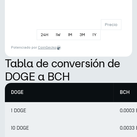
Precio
24
H
1
W
1
M
3
M
1
Y
Potenciado por
CoinGecko
Tabla de conversión de
DOGE a BCH
DOGE
BCH
1 DOGE
0.0003
10 DOGE
0.0033