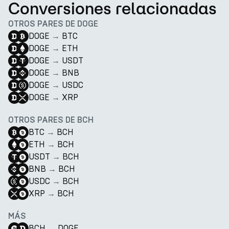
Conversiones relacionadas
OTROS PARES DE DOGE
DOGE
→
BTC
DOGE
→
ETH
DOGE
→
USDT
DOGE
→
BNB
DOGE
→
USDC
DOGE
→
XRP
OTROS PARES DE BCH
BTC
→
BCH
ETH
→
BCH
USDT
→
BCH
BNB
→
BCH
USDC
→
BCH
XRP
→
BCH
MÁS
BCH
→
DOGE