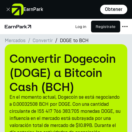
Cerrar
EarnPark
Obtener
Log in
Regístrate
Página de inicio
Mercados
Convertir
DOGE to BCH
Productos
Mercados
Convertir Dogecoin
Calculadoras
(DOGE) a Bitcoin
PARK Token
Cash (BCH)
Recursos
En el momento actual, Dogecoin se está negociando
Compañía
a 0.00032508 BCH por DOGE. Con una cantidad
circulante de 155 417 766 383.705 monedas DOGE, su
influencia en el mercado está subrayada por una
valoración total de mercado de $10.89B. Durante el