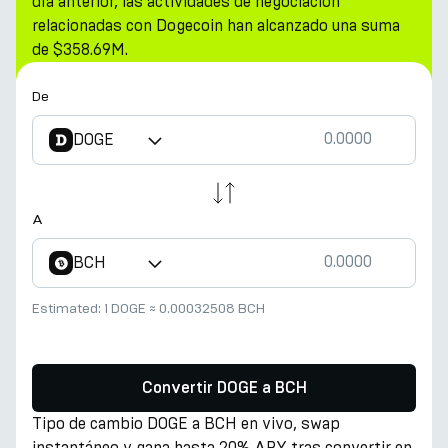
día anterior, las actividades de negociación
relacionadas con Dogecoin han alcanzado una suma
de $358.69M.
De
DOGE
A
BCH
Estimated:
1 DOGE
≈
0.00032508 BCH
Convertir DOGE a BCH
Tipo de cambio DOGE a BCH en vivo, swap
instantáneo y gana hasta 20% APY tras convertir en