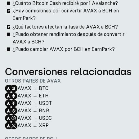
¿Cuánto Bitcoin Cash recibiré por 1 Avalanche?
¿Hay comisiones por convertir AVAX a BCH en
EarnPark?
¿Qué factores afectan la tasa de AVAX a BCH?
¿Puedo obtener rendimiento después de convertir
AVAX a BCH?
¿Puedo cambiar AVAX por BCH en EarnPark?
Conversiones relacionadas
OTROS PARES DE AVAX
AVAX
→
BTC
AVAX
→
ETH
AVAX
→
USDT
AVAX
→
BNB
AVAX
→
USDC
AVAX
→
XRP