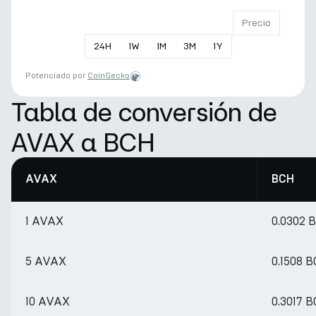
Precio
24
H
1
W
1
M
3
M
1
Y
Potenciado por
CoinGecko
Tabla de conversión de
AVAX a BCH
AVAX
BCH
1 AVAX
0.0302 
5 AVAX
0.1508 
10 AVAX
0.3017 