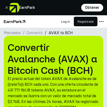
Cerrar
EarnPark
Obtener
Log in
Regístrate
Página de inicio
Mercados
Convertir
AVAX to BCH
Productos
Mercados
Convertir
Calculadoras
Avalanche (AVAX) a
PARK Token
Bitcoin Cash (BCH)
Recursos
El precio actual del token AVAX de Avalanche es de
Compañía
{{rateTo}} BCH cada uno. Con una oferta circulante de
431 771 961.18 tokens AVAX, su estatura en el
mercado se ilustra con un valor de mercado total de
$2.76B. En las últimas 24 horas, AVAX ha registrado