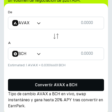
un volumen de negociación de $207.90M.
De
AVAX
A
BCH
Estimated:
1 AVAX
≈
0.03016601 BCH
Convertir AVAX a BCH
Tipo de cambio AVAX a BCH en vivo, swap
instantáneo y gana hasta 20% APY tras convertir en
EarnPark.