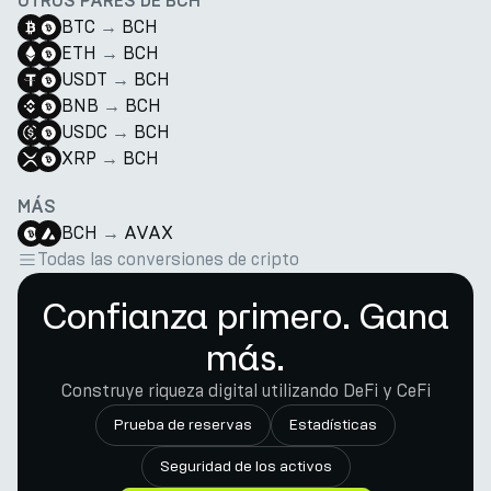
OTROS PARES DE BCH
BTC
→
BCH
ETH
→
BCH
USDT
→
BCH
BNB
→
BCH
USDC
→
BCH
XRP
→
BCH
MÁS
BCH
→
AVAX
Todas las conversiones de cripto
Confianza primero. Gana
más.
Construye riqueza digital utilizando DeFi y CeFi
Prueba de reservas
Estadísticas
Seguridad de los activos