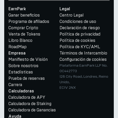
EarnPark
Legal
Ganar beneficios
Centro Legal
Programa de afiliados
Condiciones de uso
Comprar Cripto
Declaración de riesgo
Venta de Tokens
Política de privacidad
Libro Blanco
Política de cookies
RoadMap
Política de KYC/AML
Términos de Intercambio
Empresa
Manifiesto de Visión
Configuración de cookies
Sobre nosotros
Plataforma EarnPark LLP No.
OC442773
Estadísticas
128 City Road, Londres, Reino
Prueba de reservas
Unido,
Carrera
EC1V 2NX
Calculadoras
Calculadora de APY
Calculadora de Staking
Calculadora de Ganancias
Ayuda