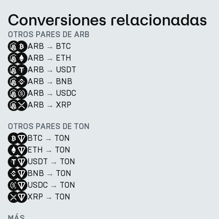
Conversiones relacionadas
OTROS PARES DE ARB
ARB
→
BTC
ARB
→
ETH
ARB
→
USDT
ARB
→
BNB
ARB
→
USDC
ARB
→
XRP
OTROS PARES DE TON
BTC
→
TON
ETH
→
TON
USDT
→
TON
BNB
→
TON
USDC
→
TON
XRP
→
TON
MÁS