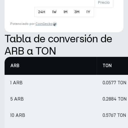
Precio
24
H
1
W
1
M
3
M
1
Y
Potenciado por
CoinGecko
Tabla de conversión de
ARB a TON
ARB
TON
1 ARB
0.0577 TON
5 ARB
0.2884 TON
10 ARB
0.5767 TON