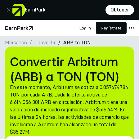
Cerrar
EarnPark
Obtener
Log in
Regístrate
Página de inicio
Mercados
Convertir
ARB to TON
Productos
Mercados
Convertir Arbitrum
Calculadoras
(ARB) a TON (TON)
PARK Token
En este momento, Arbitrum se cotiza a 0.057674784
Recursos
TON por cada ARB. Dada la oferta activa de
6 614 056 381 ARB en circulación, Arbitrum tiene una
Compañía
valoración de mercado significativa de $516.64M. En
las últimas 24 horas, las actividades de comercio que
involucran a Arbitrum han alcanzado un total de
$35.27M.