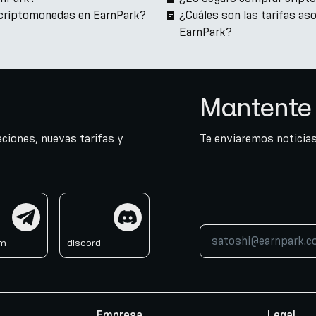
 criptomonedas en EarnPark?
¿Cuáles son las tarifas a
EarnPark?
Mantente 
ciones, nuevas tarifas y
Te enviaremos noticias
am
discord
am
discord
Empresa
Legal