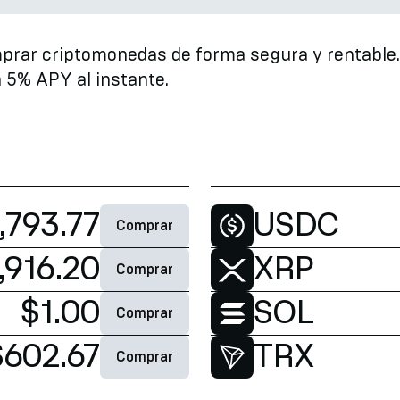
mprar criptomonedas de forma segura y rentable
 5% APY al instante.
,793.77
USDC
Comprar
,916.20
XRP
Comprar
$1.00
SOL
Comprar
$602.67
TRX
Comprar