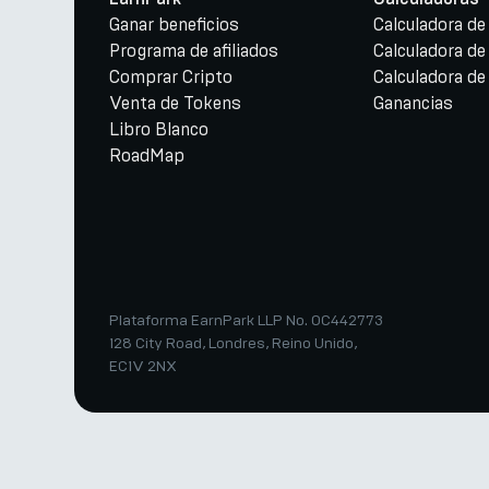
Ganar beneficios
Calculadora d
Programa de afiliados
Calculadora de
Comprar Cripto
Calculadora de
Venta de Tokens
Ganancias
Libro Blanco
RoadMap
Plataforma EarnPark LLP No. OC442773
128 City Road, Londres, Reino Unido,
EC1V 2NX