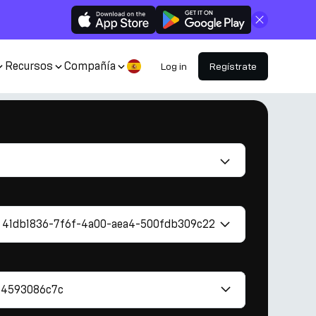
Cerrar
Recursos
Compañía
Log in
Regístrate
41db1836-7f6f-4a00-aea4-500fdb309c22
84593086c7c