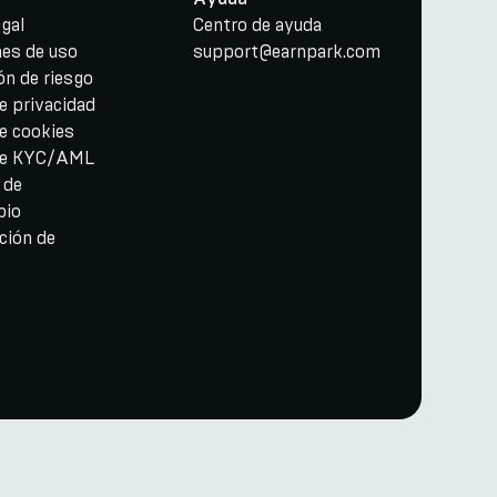
gal
Centro de ayuda
nes de uso
support@earnpark.com
ón de riesgo
de privacidad
de cookies
 de KYC/AML
 de
bio
ción de