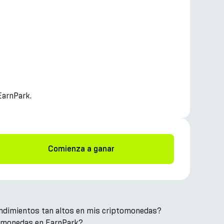
EarnPark.
Comienza a ganar
ndimientos tan altos en mis criptomonedas?
omonedas en EarnPark?