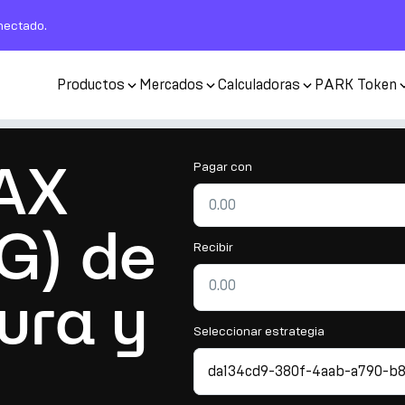
nectado.
Productos
Mercados
Calculadoras
PARK Token
AX
Pagar con
G) de
Recibir
ura y
Seleccionar estrategia
da134cd9-380f-4aab-a790-b