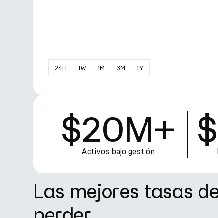
24
H
1
W
1
M
3
M
1
Y
$20M+
$
Activos bajo gestión
Las mejores tasas d
perder