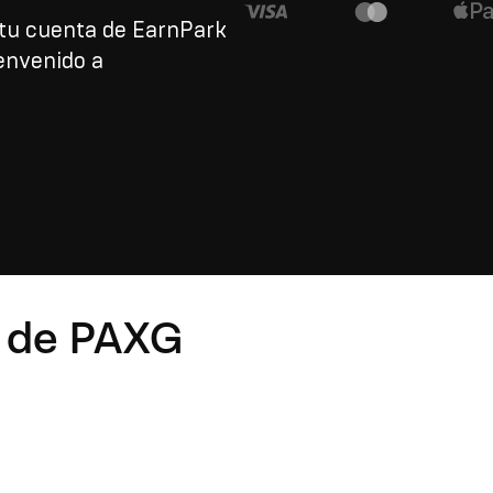
tu cuenta de EarnPark
envenido a
s de PAXG