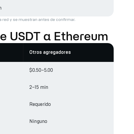
h
la red y se muestran antes de confirmar.
 de USDT a Ethereum
Otros agregadores
$0.50–5.00
2–15 min
Requerido
Ninguno