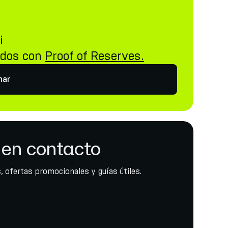
i
idos con
Proof of Reserves.
nar
en contacto
, ofertas promocionales y guías útiles.