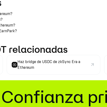
s
hereum?
m?
Ethereum?
 EarnPark?
DT relacionadas
Haz bridge de USDC de zkSync Era a
Ethereum
Confianza pr