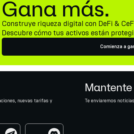
Gana más.
Construye riqueza digital con DeFi & CeF
Descubre cómo tus activos están proteg
Comienza a ga
Mantente 
ciones, nuevas tarifas y
Te enviaremos noticias
am
discord