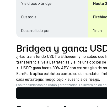
Yield post-bridge
Hasta 
Custodia
Fireblo
Desarrollado por
1inch
Bridgea y gana: US
¿Has transferido USDT a Ethereum y no sabes qué hac
transferencia, ve a Estrategias y elige una opción de
USDT: gana hasta 30% APY con estrategias de mar
EarnPark aplica estrictos controles de mandato, lím
cada estrategia; riesgo bajo ≠ ausencia de riesgo.
Los rendimientos no están garantizados. La inversión en cri