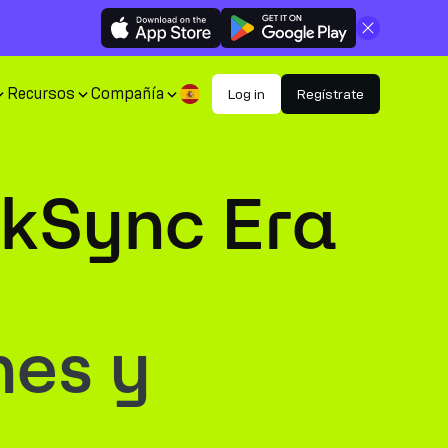
Cerrar
Recursos
Compañía
Log in
Regístrate
zkSync Era
nes y