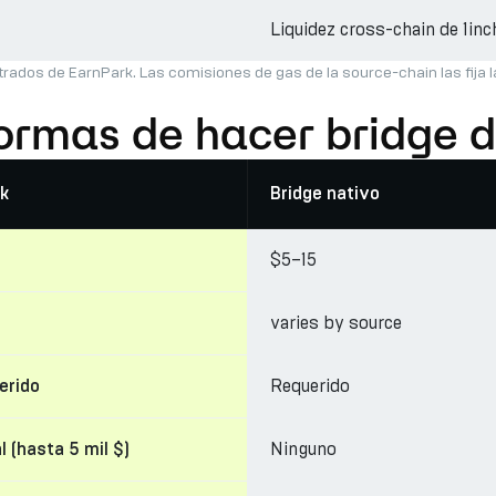
Liquidez cross-chain de 1inc
trados de EarnPark. Las comisiones de gas de la source-chain las fija 
formas de hacer bridge
k
Bridge nativo
$5–15
varies by source
Requerido
erido
Ninguno
l (hasta 5 mil $)