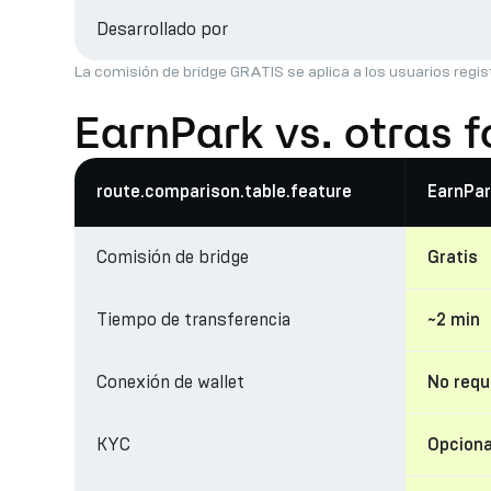
Desarrollado por
La comisión de bridge GRATIS se aplica a los usuarios regis
EarnPark vs. otras 
route.comparison.table.feature
EarnPar
Comisión de bridge
Gratis
Tiempo de transferencia
~2 min
Conexión de wallet
No requ
KYC
Opciona