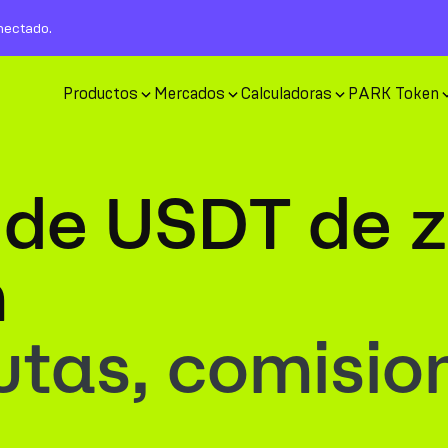
nectado.
Productos
Mercados
Calculadoras
PARK Token
 de USDT de 
m
tas, comisio