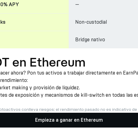
—
30% APY
Non-custodial
cks
Bridge nativo
DT en Ethereum
er ahora? Pon tus activos a trabajar directamente en EarnPar
 rendimiento:
ket making y provisión de liquidez.
ites de exposición y mecanismos de kill-switch en todas las es
ptoactivos conlleva riesgos; el rendimiento pasado no es indicativo de
Empieza a ganar en Ethereum