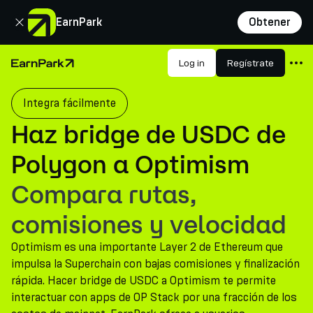
Cerrar
EarnPark
Obtener
Productos
Log in
Regístrate
Página de inicio
Mercados
Integra fácilmente
Calculadoras
Haz bridge de USDC de
PARK Token
Polygon a Optimism
Recursos
Compara rutas,
Compañía
comisiones y velocidad
Optimism es una importante Layer 2 de Ethereum que
impulsa la Superchain con bajas comisiones y finalización
rápida. Hacer bridge de USDC a Optimism te permite
interactuar con apps de OP Stack por una fracción de los