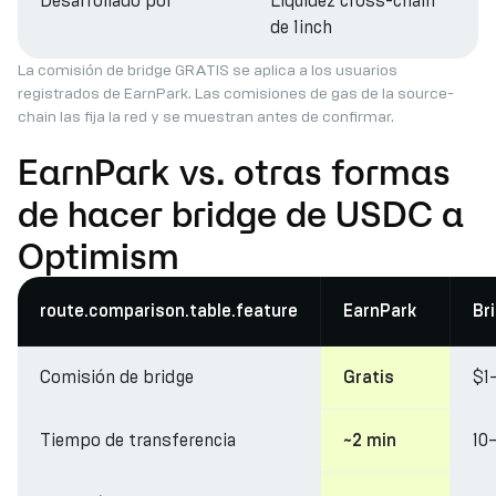
Desarrollado por
Liquidez cross-chain
de 1inch
La comisión de bridge GRATIS se aplica a los usuarios
registrados de EarnPark. Las comisiones de gas de la source-
chain las fija la red y se muestran antes de confirmar.
EarnPark vs. otras formas
de hacer bridge de USDC a
Optimism
route.comparison.table.feature
EarnPark
Br
Comisión de bridge
$1
Gratis
Tiempo de transferencia
10
~2 min