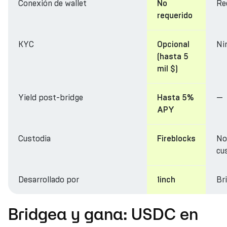
Conexión de wallet
Re
No
requerido
KYC
Ni
Opcional
(hasta 5
mil $)
Yield post-bridge
—
Hasta 5%
APY
Custodia
No
Fireblocks
cu
Desarrollado por
Br
1inch
Bridgea y gana: USDC en