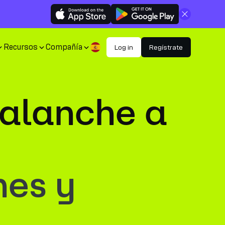
Cerrar
Recursos
Compañía
Log in
Regístrate
valanche a
nes y