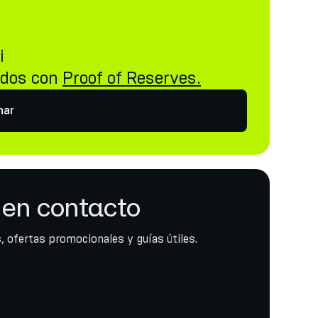
i
idos con
Proof of Reserves.
nar
en contacto
, ofertas promocionales y guías útiles.