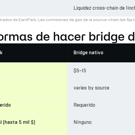
Liquidez cross-chain de 1inc
trados de EarnPark. Las comisiones de gas de la source-chain las fija 
formas de hacer bridge
k
Bridge nativo
$5–15
varies by source
Requerido
erido
Ninguno
l (hasta 5 mil $)