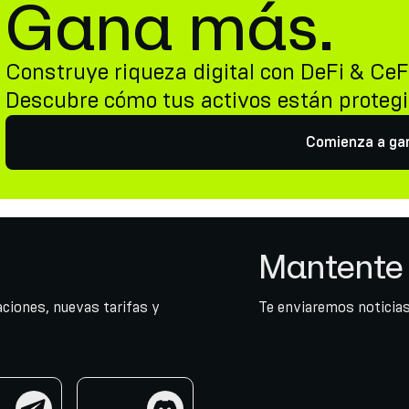
Gana más.
Construye riqueza digital con DeFi & CeF
Descubre cómo tus activos están proteg
Comienza a ga
Mantente 
ciones, nuevas tarifas y
Te enviaremos noticias
am
discord