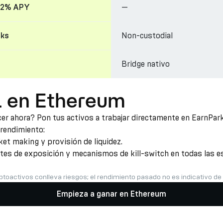
—
22% APY
Non-custodial
cks
Bridge nativo
L en Ethereum
r ahora? Pon tus activos a trabajar directamente en EarnPark 
 rendimiento:
t making y provisión de liquidez.
ites de exposición y mecanismos de kill-switch en todas las es
ptoactivos conlleva riesgos; el rendimiento pasado no es indicativo de
Empieza a ganar en Ethereum