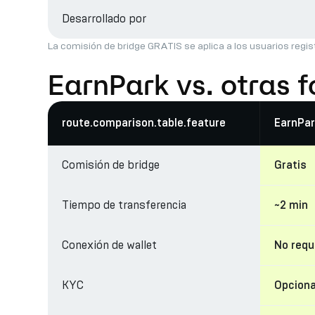
Desarrollado por
La comisión de bridge GRATIS se aplica a los usuarios regis
EarnPark vs. otras 
route.comparison.table.feature
EarnPar
Comisión de bridge
Gratis
Tiempo de transferencia
~2 min
Conexión de wallet
No requ
KYC
Opciona