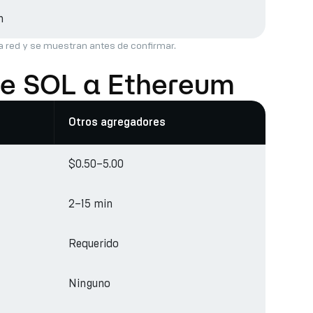
h
la red y se muestran antes de confirmar.
 de SOL a Ethereum
Otros agregadores
$0.50–5.00
2–15 min
Requerido
Ninguno