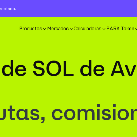
nectado.
Productos
Mercados
Calculadoras
PARK Token
 de SOL de A
tas, comisio