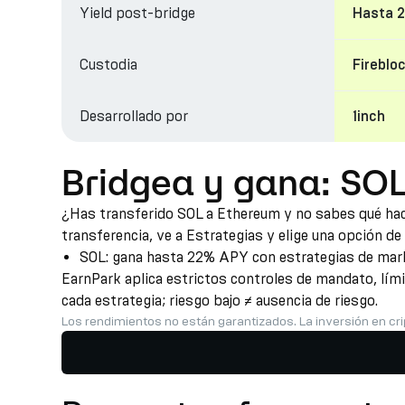
Yield post-bridge
Hasta 
Custodia
Fireblo
Desarrollado por
1inch
Bridgea y gana: SO
¿Has transferido SOL a Ethereum y no sabes qué hace
transferencia, ve a Estrategias y elige una opción de
SOL: gana hasta 22% APY con estrategias de marke
EarnPark aplica estrictos controles de mandato, lím
cada estrategia; riesgo bajo ≠ ausencia de riesgo.
Los rendimientos no están garantizados. La inversión en cri