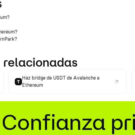
s
reum?
thereum?
arnPark?
 relacionadas
Haz bridge de USDT de Avalanche a
Ethereum
Confianza pr