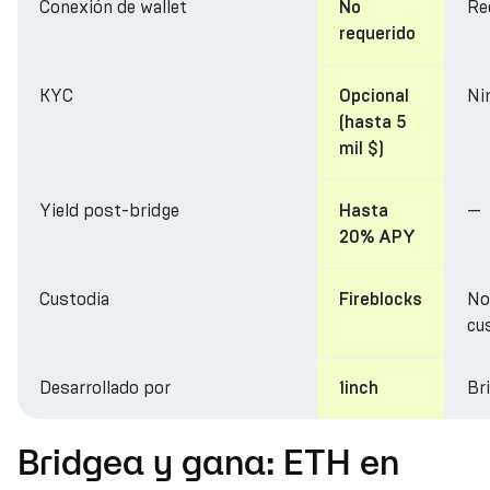
Conexión de wallet
Re
No
requerido
KYC
Ni
Opcional
(hasta 5
mil $)
Yield post-bridge
—
Hasta
20% APY
Custodia
No
Fireblocks
cu
Desarrollado por
Br
1inch
Bridgea y gana: ETH en