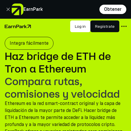
Cerrar
EarnPark
Obtener
Productos
Log in
Regístrate
Página de inicio
Mercados
Integra fácilmente
Calculadoras
Haz bridge de ETH de
PARK Token
Tron a Ethereum
Recursos
Compara rutas,
Compañía
comisiones y velocidad
Ethereum es la red smart-contract original y la capa de
liquidación de la mayor parte de DeFi. Hacer bridge de
ETH a Ethereum te permite acceder a la liquidez más
profunda y a la mayor variedad de protocolos cripto.