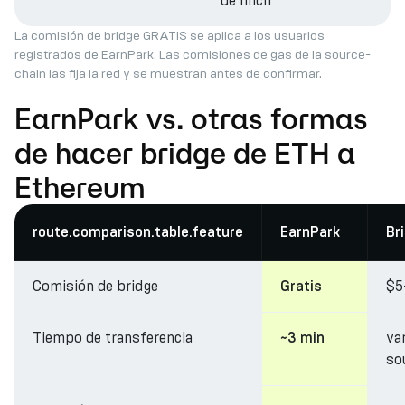
de 1inch
La comisión de bridge GRATIS se aplica a los usuarios
registrados de EarnPark. Las comisiones de gas de la source-
chain las fija la red y se muestran antes de confirmar.
EarnPark vs. otras formas
de hacer bridge de ETH a
Ethereum
route.comparison.table.feature
EarnPark
Br
Comisión de bridge
$5
Gratis
Tiempo de transferencia
va
~3 min
so