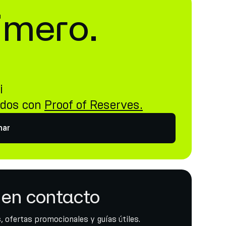
imero.
i
idos con
Proof of Reserves.
nar
en contacto
, ofertas promocionales y guías útiles.