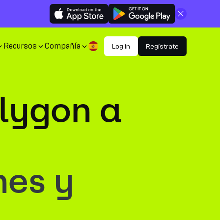
Cerrar
Recursos
Compañía
Log in
Regístrate
lygon a
nes y