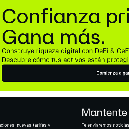
Confianza pr
Gana más.
Construye riqueza digital con DeFi & CeF
Descubre cómo tus activos están proteg
Comienza a ga
Mantente 
ciones, nuevas tarifas y
Te enviaremos noticias