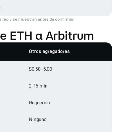
h
la red y se muestran antes de confirmar.
de ETH a Arbitrum
Otros agregadores
$0.50–5.00
2–15 min
Requerido
Ninguno