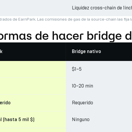
Liquidez cross-chain de 1inc
trados de EarnPark. Las comisiones de gas de la source-chain las fija 
formas de hacer bridge 
k
Bridge nativo
$1–5
10–20 min
Requerido
erido
Ninguno
l (hasta 5 mil $)