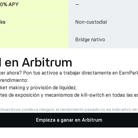
—
20% APY
Non-custodial
cks
Bridge nativo
 en Arbitrum
r ahora? Pon tus activos a trabajar directamente en EarnPark 
 rendimiento:
et making y provisión de liquidez.
ites de exposición y mecanismos de kill-switch en todas las es
ptoactivos conlleva riesgos; el rendimiento pasado no es indicativo de
Empieza a ganar en Arbitrum