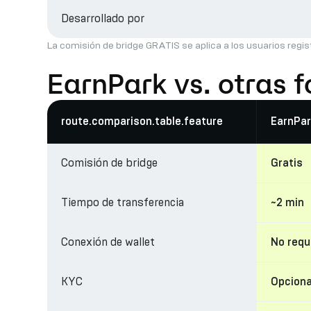
Desarrollado por
La comisión de bridge GRATIS se aplica a los usuarios regis
EarnPark vs. otras 
route.comparison.table.feature
EarnPar
Comisión de bridge
Gratis
Tiempo de transferencia
~2 min
Conexión de wallet
No requ
KYC
Opciona