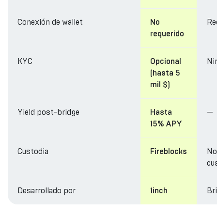
Conexión de wallet
Re
No
requerido
KYC
Ni
Opcional
(hasta 5
mil $)
Yield post-bridge
—
Hasta
15% APY
Custodia
No
Fireblocks
cu
Desarrollado por
Br
1inch