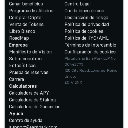
Ganar beneficios
Centro Legal
Programa de afiliados
Condiciones de uso
Comprar Cripto
Declaración de riesgo
Venta de Tokens
Política de privacidad
Libro Blanco
Política de cookies
RoadMap
Política de KYC/AML
Términos de Intercambio
Empresa
Manifiesto de Visión
Configuración de cookies
Sobre nosotros
Plataforma EarnPark LLP No.
OC442773
Estadísticas
128 City Road, Londres, Reino
Prueba de reservas
Unido,
Carrera
EC1V 2NX
Calculadoras
Calculadora de APY
Calculadora de Staking
Calculadora de Ganancias
Ayuda
Centro de ayuda
support@earnpark.com