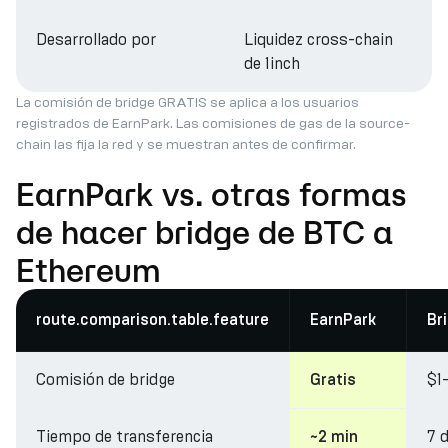
Desarrollado por
Liquidez cross-chain
de 1inch
La comisión de bridge GRATIS se aplica a los usuarios
registrados de EarnPark. Las comisiones de gas de la source-
chain las fija la red y se muestran antes de confirmar.
EarnPark vs. otras formas
de hacer bridge de BTC a
Ethereum
route.comparison.table.feature
EarnPark
Br
Comisión de bridge
$1
Gratis
Tiempo de transferencia
7 
~2 min