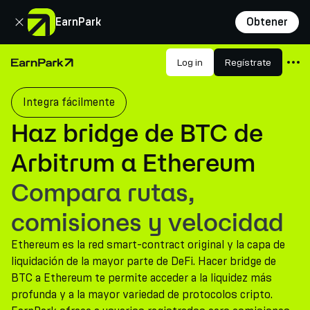
Cerrar
EarnPark
Obtener
Productos
Log in
Regístrate
Página de inicio
Mercados
Integra fácilmente
Calculadoras
Haz bridge de BTC de
PARK Token
Arbitrum a Ethereum
Recursos
Compara rutas,
Compañía
comisiones y velocidad
Ethereum es la red smart-contract original y la capa de
liquidación de la mayor parte de DeFi. Hacer bridge de
BTC a Ethereum te permite acceder a la liquidez más
profunda y a la mayor variedad de protocolos cripto.