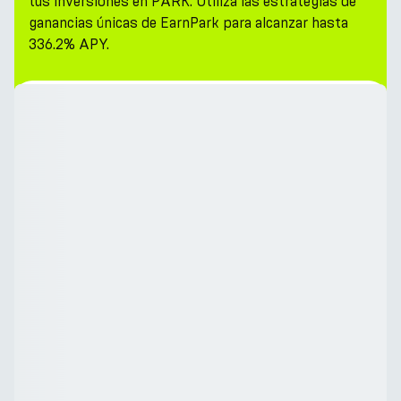
tus inversiones en PARK. Utiliza las estrategias de
ganancias únicas de EarnPark para alcanzar hasta
336.2% APY.