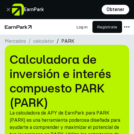
Cerrar
EarnPark
Obtener
Log in
Regístrate
Página de inicio
Mercados
сalculator
PARK
Productos
Mercados
Calculadora de
Calculadoras
inversión e interés
PARK Token
compuesto PARK
Recursos
(PARK)
Compañía
La calculadora de APY de EarnPark para PARK
(PARK) es una herramienta poderosa diseñada para
ayudarte a comprender y maximizar el potencial de